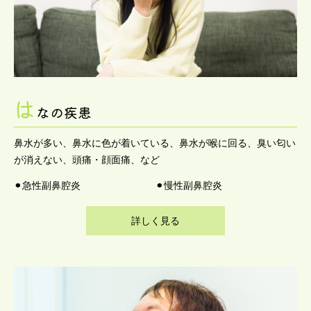
は
なの疾患
鼻水が多い、鼻水に色が着いている、鼻水が喉に回る、臭い匂い
が消えない、頭痛・顔面痛、など
⚫︎急性副鼻腔炎
⚫︎慢性副鼻腔炎
詳しく見る