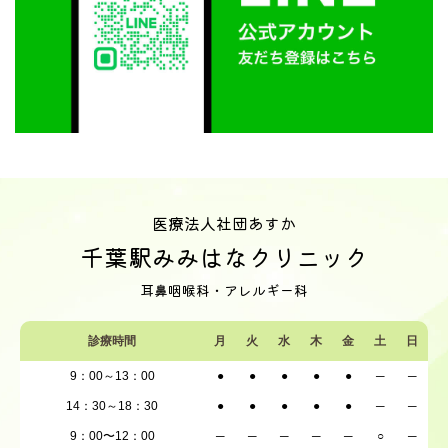
医療法人社団あすか
千葉駅みみはなクリニック
耳鼻咽喉科・アレルギー科
診療時間
月
火
水
木
金
土
日
9：00～13：00
●
●
●
●
●
─
─
14：30～18：30
●
●
●
●
●
─
─
9：00〜12：00
─
─
─
─
─
○
─