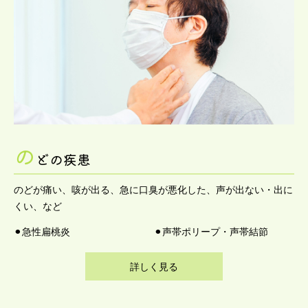
の
どの疾患
のどが痛い、咳が出る、急に口臭が悪化した、声が出ない・出に
くい、など
⚫︎急性扁桃炎
⚫︎声帯ポリープ・声帯結節
詳しく見る