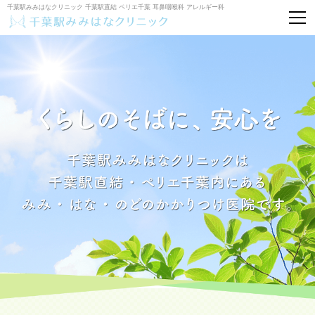
千葉駅みみはなクリニック 千葉駅直結 ペリエ千葉 耳鼻咽喉科 アレルギー科